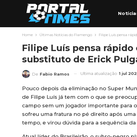
Notícia
Home
Últimas Notícias do Flamengo
Filipe Luís pensa rápi
Futebo
Filipe Luís pensa rápido
substituto de Erick Pulg
Ultima atualização
1 jul 20
De
Fabio Ramos
Pouco depois da eliminação no Super Mund
de Filipe Luís já tem com o que se preocup
campo sem um jogador importante para o e
sofreu uma fratura no pé direito após uma
tempo, e virou dúvida para a sequência d
Atual líder do Brasileirão, o rubro-negro p