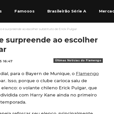
s
Famosos
Brasileirão Série A
Mercad
do e surpreende ao escolher substituto de Erick Pulgar
l Europeu
Quem Somos
 e surpreende ao escolher
ar
Últimas Notícias do Flamengo
25 16:47
ial, para o Bayern de Munique, o
Flamengo
ar. Isso, porque o clube carioca saiu de
lenco: o volante chileno Erick Pulgar, que
 dividida com Harry Kane ainda no primeiro
a temporada.
laneja reforçar seu elenco, principalmente