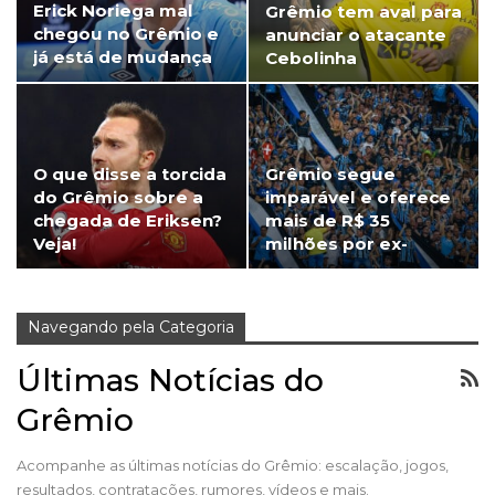
Erick Noriega mal
Grêmio tem aval para
chegou no Grêmio e
anunciar o atacante
já está de mudança
Cebolinha
O que disse a torcida
Grêmio segue
do Grêmio sobre a
imparável e oferece
chegada de Eriksen?
mais de R$ 35
Veja!
milhões por ex-
Arsenal
Navegando pela Categoria
Últimas Notícias do
Grêmio
Acompanhe as últimas notícias do Grêmio: escalação, jogos,
resultados, contratações, rumores, vídeos e mais.