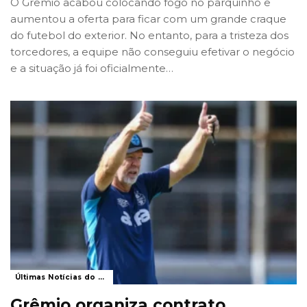
O Grêmio acabou colocando fogo no parquinho e
aumentou a oferta para ficar com um grande craque
do futebol do exterior. No entanto, para a tristeza dos
torcedores, a equipe não conseguiu efetivar o negócio
e a situação já foi oficialmente
…
Últimas Notícias do Grêmio
Grêmio organiza contrato