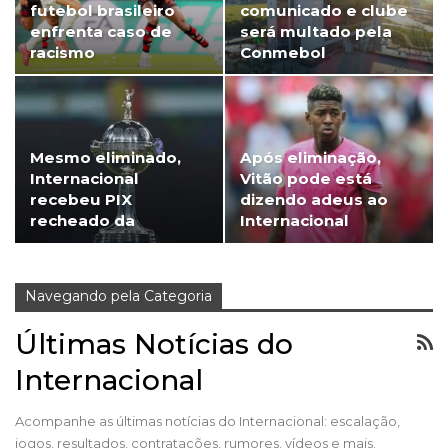
futebol brasileiro
comunicado e clube
enfrenta caso de
será multado pela
racismo
Conmebol
Mesmo eliminado,
Após eliminação,
Internacional
Vitão pode está
recebeu PIX
dizendo adeus ao
recheado da
Internacional
Conmebol
Navegando pela Categoria
Últimas Notícias do
Internacional
Acompanhe as últimas notícias do Internacional: escalação,
jogos, resultados, contratações, rumores, vídeos e mais.