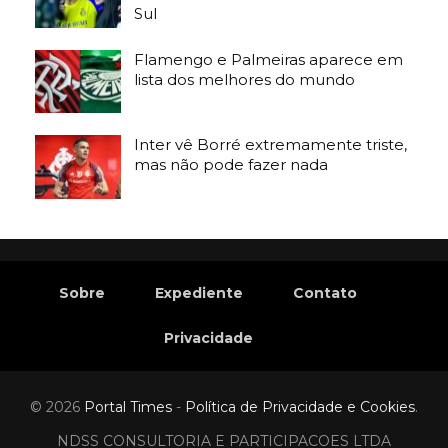
Sul
Flamengo e Palmeiras aparece em
lista dos melhores do mundo
Inter vê Borré extremamente triste,
mas não pode fazer nada
Sobre
Expediente
Contato
Privacidade
©️ 2026
Portal Times
-
Política de Privacidade e Cookies
.
NDSS CONSULTORIA E PARTICIPACOES LTDA