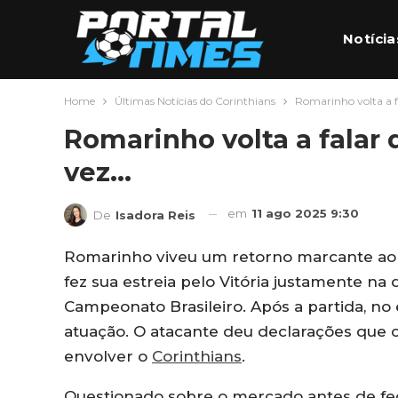
Notícia
Home
Últimas Notícias do Corinthians
Romarinho volta a f
Futebo
Romarinho volta a falar 
vez…
em
11 ago 2025 9:30
De
Isadora Reis
Romarinho viveu um retorno marcante a
fez sua estreia pelo Vitória justamente na
Campeonato Brasileiro. Após a partida, no
atuação. O atacante deu declarações que
envolver o
Corinthians
.
Questionado sobre o mercado antes de fe