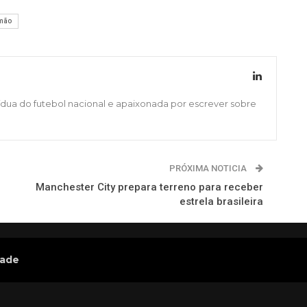
mão
ídua do futebol nacional e apaixonada por escrever sobre
PRÓXIMA NOTICIA
Manchester City prepara terreno para receber
estrela brasileira
dade