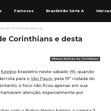
s
Famosos
Brasileirão Série A
Mercad
alar de Corinthians e desta vez…
l Europeu
Quem Somos
de Corinthians e desta
Últimas Notícias do Corinthians
o
futebol
brasileiro neste sábado (9), quando
 derrota para o
São Paulo
, pela 19ª rodada do
 entanto, o foco não ficou apenas em sua
 chamaram atenção, especialmente por
char com o Rubro-Negro baiano, o camisa 7