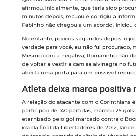
afirmou, inicialmente, que teria sido proc
minutos depois, recuou e corrigiu a inform
Fabinho não chegou a um acordo’, iniciou o
No entanto, poucos segundos depois, o jog
verdade para você, eu não fui procurado, m
Mesmo com a negativa, Romarinho não des
de voltar a vestir a camisa alvinegra no fu
aberta uma porta para um possível reenco
Atleta deixa marca positiva 
A relação do atacante com o Corinthians é 
participou de 140 partidas, marcou 25 gols
eternizado pelo gol marcado contra o Boca
ida da final da Libertadores de 2012, lanc
do torneio, seguida do título do Mundial d