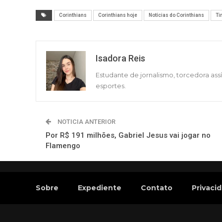
Corinthians
Corinthians hoje
Notícias do Corinthians
Ti
Isadora Reis
Estudante de jornalismo, torcedora ass
esportes.
NOTICIA ANTERIOR
Por R$ 191 milhões, Gabriel Jesus vai jogar no
Flamengo
Sobre
Expediente
Contato
Privaci