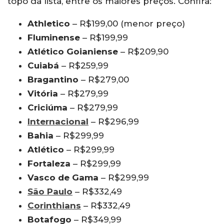
topo da lista, entre os maiores preços. Confira:
Athletico
– R$199,00 (menor preço)
Fluminense
– R$199,99
Atlético Goianiense
– R$209,90
Cuiabá
– R$259,99
Bragantino
– R$279,00
Vitória
– R$279,99
Criciúma
– R$279,99
Internacional
– R$296,99
Bahia
– R$299,99
Atlético
– R$299,99
Fortaleza
– R$299,99
Vasco de Gama
– R$299,99
São Paulo
– R$332,49
Corinthians
– R$332,49
Botafogo
– R$349,99