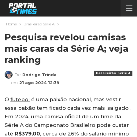
Home
Brasileirão Série A
Pesquisa revelou camisas
mais caras da Série A; veja
ranking
Brasileirão Série A
De
Rodrigo Trindade
em
21 ago 2024 12:39
O
futebol
é uma paixão nacional, mas vestir
essa paixão tem ficado cada vez mais ‘salgado’.
Em 2024, uma camisa oficial de um time da
Série A do Campeonato Brasileiro pode custar
até
R$379,00
, cerca de 26% do salário mínimo