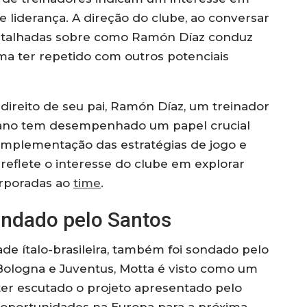
e liderança. A direção do clube, ao conversar
detalhadas sobre como Ramón Díaz conduz
rma ter repetido com outros potenciais
direito de seu pai, Ramón Díaz, um treinador
iano tem desempenhado um papel crucial
a implementação das estratégias de jogo e
reflete o interesse do clube em explorar
orporadas ao
time
.
ondado pelo Santos
de ítalo-brasileira, também foi sondado pelo
ologna e Juventus, Motta é visto como um
ter escutado o projeto apresentado pelo
r oportunidades na Europa para a próxima