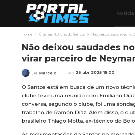
Notícia
Home
Últimas Notícias do Santos
Não deixou saudades no C
Futebo
Não deixou saudades no
virar parceiro de Neyma
em
23 abr 2025 15:00
De
Marcelo
O Santos está em busca de um novo técnic
clube teve uma reunião com Emiliano Díaz, 
conversa, segundo o clube, foi uma sond
trabalho de Ramón Díaz. Além disso, o cl
brasileiro Thiago Motta, ex-técnico do Bol
As movimentações do Santos no mercado 