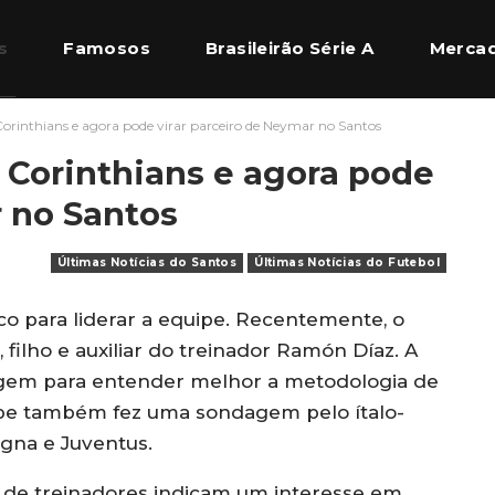
s
Famosos
Brasileirão Série A
Mercad
orinthians e agora pode virar parceiro de Neymar no Santos
l Europeu
Quem Somos
 Corinthians e agora pode
r no Santos
Últimas Notícias do Santos
Últimas Notícias do Futebol
o para liderar a equipe. Recentemente, o
filho e auxiliar do treinador Ramón Díaz. A
agem para entender melhor a metodologia de
ube também fez uma sondagem pelo ítalo-
ogna e Juventus.
de treinadores indicam um interesse em