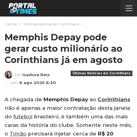
Home
Últimas Notícias do Corinthians
Memphis Depay pode
gerar custo milionário ao
Corinthians já em agosto
Últimas Notícias do Corinthians
De
Isadora Reis
em
6 ago 2025 6:30
A chegada de
Memphis Depay
ao
Corinthians
não é apenas a maior contratação desta janela
do
futebol
brasileiro, é também uma das mais
caras da história do clube. Somente neste mês,
o
Timão
precisará injetar cerca de
R$ 20