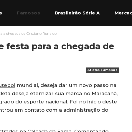
s
Famosos
Brasileirão Série A
Mercad
a a chegada de Cristiano Ronaldo
l Europeu
Quem Somos
 festa para a chegada de
Atletas Famosos
utebol
mundial, deseja dar um novo passo na
atleta deseja eternizar sua marca no Maracanã,
ado do esporte nacional. Foi no início deste
ntrou em contato com a administração do
.
egistrados na Calçada da Fama. Comentando