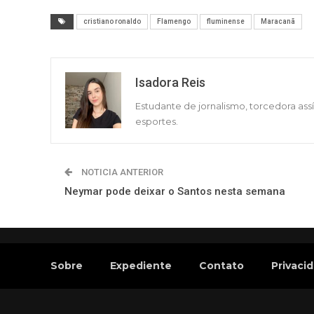
cristiano ronaldo
Flamengo
fluminense
Maracanã
Isadora Reis
Estudante de jornalismo, torcedora ass
esportes.
NOTICIA ANTERIOR
Neymar pode deixar o Santos nesta semana
Sobre
Expediente
Contato
Privaci