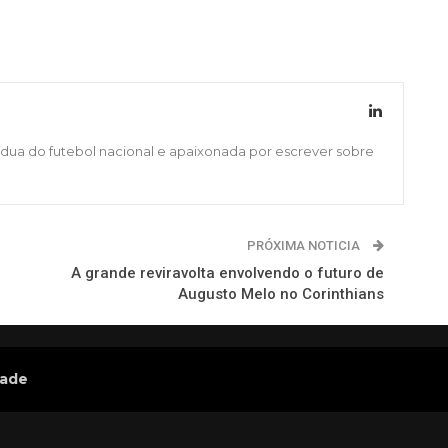
ídua do futebol nacional e apaixonada por escrever sobre
PRÓXIMA NOTICIA
A grande reviravolta envolvendo o futuro de
Augusto Melo no Corinthians
dade