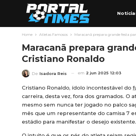
Notícia
Home
Atletas Famosos
Maracanã prepara grande festa par
Futebo
Maracanã prepara grande
Cristiano Ronaldo
em
2 jun 2025 12:03
De
Isadora Reis
Cristiano Ronaldo, ídolo incontestável do
f
carreira, desta vez, fora dos gramados. O 
mesmo sem nunca ter jogado no palco sagr
mês que um representante do camisa 7 e
estádio para manifestar o desejo existente
O intuito é que os pés do atleta sejam r