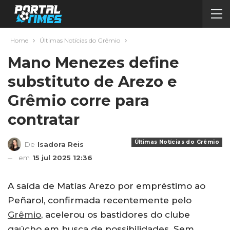
Home
Últimas Notícias do Grêmio
Mano Menezes define
substituto de Arezo e
Grêmio corre para
contratar
Últimas Notícias do Grêmio
De
Isadora Reis
em
15 jul 2025 12:36
A saída de Matías Arezo por empréstimo ao
Peñarol, confirmada recentemente pelo
Grêmio
, acelerou os bastidores do clube
gaúcho em busca de possibilidades. Sem