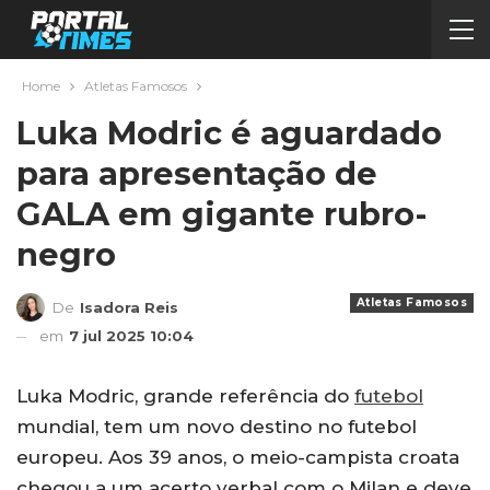
Home
Atletas Famosos
Luka Modric é aguardado
para apresentação de
GALA em gigante rubro-
negro
Atletas Famosos
De
Isadora Reis
em
7 jul 2025 10:04
Luka Modric, grande referência do
futebol
mundial, tem um novo destino no futebol
europeu. Aos 39 anos, o meio-campista croata
chegou a um acerto verbal com o Milan e deve