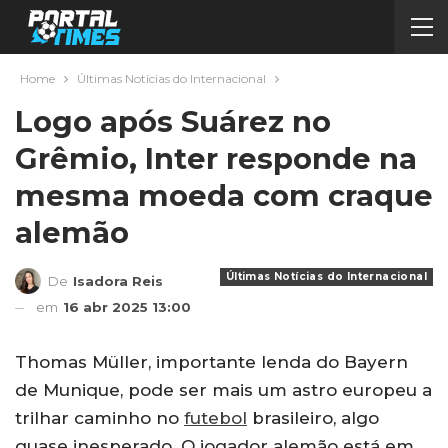
Home
Últimas Notícias do Internacional
Logo após Suárez no
Grêmio, Inter responde na
mesma moeda com craque
alemão
Últimas Notícias do Internacional
De
Isadora Reis
em
16 abr 2025 13:00
Thomas Müller, importante lenda do Bayern
de Munique, pode ser mais um astro europeu a
trilhar caminho no
futebol
brasileiro, algo
quase inesperado. O jogador alemão está em