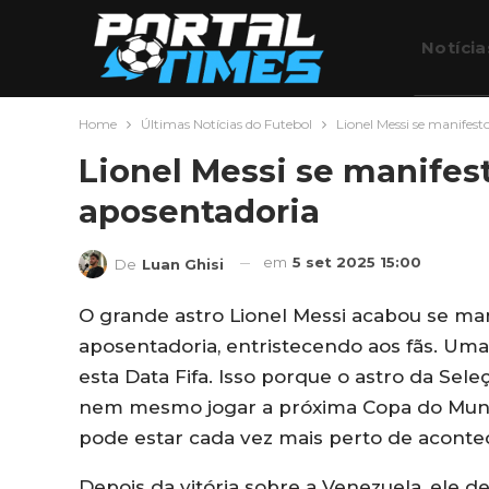
Notícia
Home
Últimas Notícias do Futebol
Lionel Messi se manifes
Futebo
Lionel Messi se manife
aposentadoria
em
5 set 2025 15:00
De
Luan Ghisi
O grande astro Lionel Messi acabou se ma
aposentadoria, entristecendo aos fãs. Um
esta Data Fifa. Isso porque o astro da Se
nem mesmo jogar a próxima Copa do Mundo
pode estar cada vez mais perto de aconte
Depois da vitória sobre a Venezuela, ele d