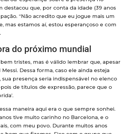
 destacou que, por conta da idade (39 anos
cipação. “Não acredito que eu jogue mais um
ue, mas estamos aí, estou esperançoso e com
.
fora do próximo mundial
bem tristes, mas é válido lembrar que, apesar
 Messi. Dessa forma, caso ele ainda esteja
 sua presença seria indispensável no elenco
epois de títulos de expressão, parece que o
ida’.
dessa maneira aqui era o que sempre sonhei.
nos tive muito carinho no Barcelona, e o
aís, com meu povo. Durante muitos anos
 de bom que fizemos. Fico com o grupo que