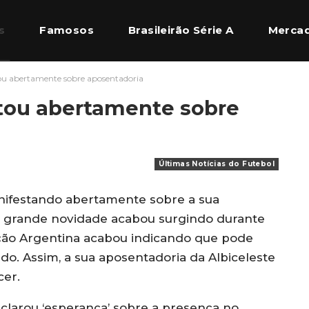
s
Famosos
Brasileirão Série A
Mercad
tou abertamente sobre aposentadoria
l Europeu
Quem Somos
stou abertamente sobre
Últimas Notícias do Futebol
nifestando abertamente sobre a sua
a grande novidade acabou surgindo durante
leção Argentina acabou indicando que pode
. Assim, a sua aposentadoria da Albiceleste
cer.
eclarou ‘esperança’ sobre a presença no