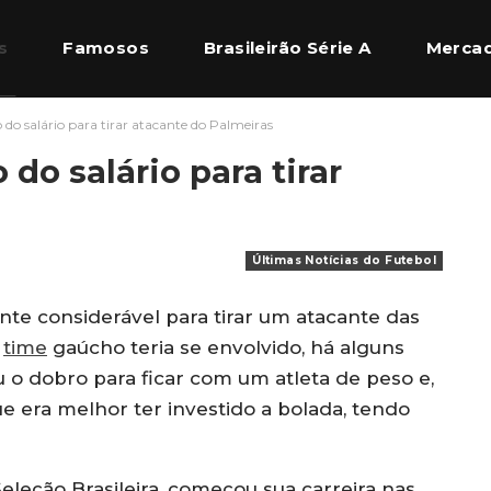
s
Famosos
Brasileirão Série A
Mercad
do salário para tirar atacante do Palmeiras
l Europeu
Quem Somos
do salário para tirar
Últimas Notícias do Futebol
ente considerável para tirar um atacante das
O
time
gaúcho teria se envolvido, há alguns
o dobro para ficar com um atleta de peso e,
e era melhor ter investido a bolada, tendo
eleção Brasileira, começou sua carreira nas