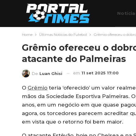
Notícia
Home
Últimas Notícias do Futebol
Grêmio ofereceu o dobro 
Futebo
Grêmio ofereceu o dobro 
atacante do Palmeiras
em
11 set 2025 17:00
De
Luan Ghisi
O
Grêmio
teria ‘oferecido’ um valor realm
mãos da Sociedade Esportiva Palmeiras. 
anos, em um negócio em que quase pagou 
agora, os torcedores parecem acreditar qu
em vista que o retorno foi bem maior.
O atacante Estêvão, hoje no Chelsea e na S