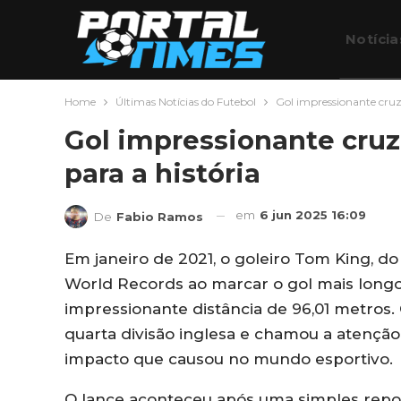
Notícia
Home
Últimas Notícias do Futebol
Gol impressionante cruz
Futebo
Gol impressionante cruz
para a história
em
6 jun 2025 16:09
De
Fabio Ramos
Em janeiro de 2021, o goleiro Tom King, d
World Records ao marcar o gol mais longo
impressionante distância de 96,01 metros.
quarta divisão inglesa e chamou a atenção 
impacto que causou no mundo esportivo.
O lance aconteceu após uma simples repo