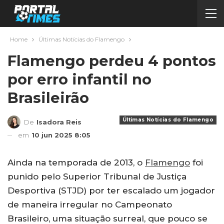
Home
Últimas Notícias do Flamengo
Flamengo perdeu 4 pontos
por erro infantil no
Brasileirão
Últimas Notícias do Flamengo
De
Isadora Reis
em
10 jun 2025 8:05
Ainda na temporada de 2013, o
Flamengo
foi
punido pelo Superior Tribunal de Justiça
Desportiva (STJD) por ter escalado um jogador
de maneira irregular no Campeonato
Brasileiro, uma situação surreal, que pouco se