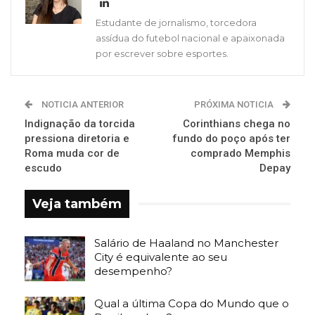
Estudante de jornalismo, torcedora
assídua do futebol nacional e apaixonada
por escrever sobre esportes.
NOTICIA ANTERIOR
PRÓXIMA NOTICIA
Indignação da torcida
Corinthians chega no
pressiona diretoria e
fundo do poço após ter
Roma muda cor de
comprado Memphis
escudo
Depay
Veja também
Salário de Haaland no Manchester
City é equivalente ao seu
desempenho?
Qual a última Copa do Mundo que o