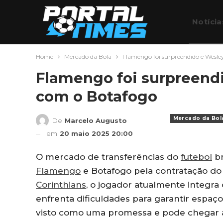
Notícia
Home
Mercado da Bola
Flamengo foi surpreendido e Wesle
Futebo
Flamengo foi surpreend
com o Botafogo
Mercado da Bol
De
Marcelo Augusto
em
20 maio 2025 20:00
O mercado de transferências do
futebol
br
Flamengo
e Botafogo pela contratação do
Corinthians
, o jogador atualmente integra 
enfrenta dificuldades para garantir espaç
visto como uma promessa e pode chegar a