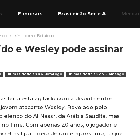
s
Famosos
Brasileirão Série A
Mercad
y pode assinar com o Botafogo
l Europeu
Quem Somos
ido e Wesley pode assinar
a
Últimas Notícias do Botafogo
Últimas Notícias do Flamengo
asileiro está agitado com a disputa entre
 jovem atacante Wesley. Revelado pelo
o elenco do Al Nassr, da Arábia Saudita, mas
o no time. Com apenas 20 anos, o jogador é
o Brasil por meio de um empréstimo, já que