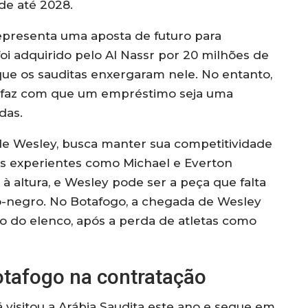
de até 2028.
representa uma aposta de futuro para
oi adquirido pelo Al Nassr por 20 milhões de
que os sauditas enxergaram nele. No entanto,
al faz com que um empréstimo seja uma
das.
de Wesley, busca manter sua competitividade
res experientes como Michael e Everton
à altura, e Wesley pode ser a peça que falta
-negro. No Botafogo, a chegada de Wesley
o do elenco, após a perda de atletas como
otafogo na contratação
 visitou a Arábia Saudita este ano e segue em