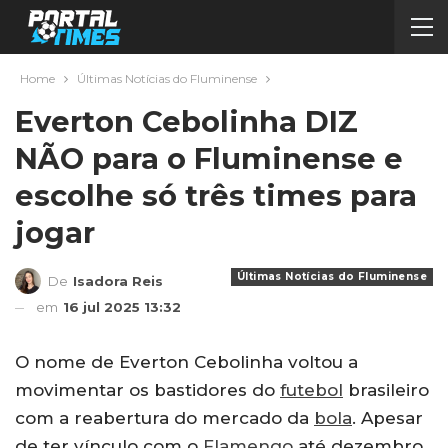
Home
Últimas Notícias do Fluminense
Everton Cebolinha DIZ
NÃO para o Fluminense e
escolhe só três times para
jogar
Últimas Notícias do Fluminense
De
Isadora Reis
em
16 jul 2025 13:32
O nome de Everton Cebolinha voltou a
movimentar os bastidores do
futebol
brasileiro
com a reabertura do mercado da
bola
. Apesar
de ter vínculo com o
Flamengo
até dezembro