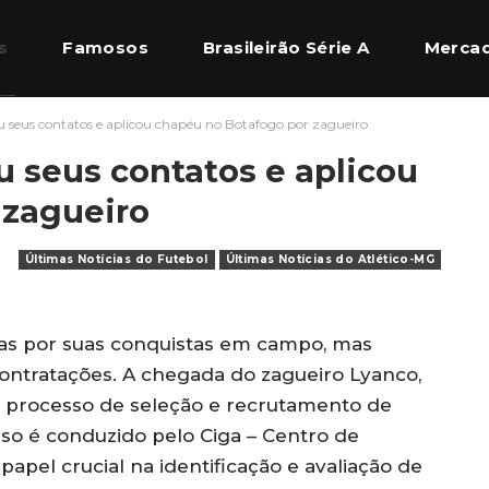
s
Famosos
Brasileirão Série A
Mercad
u seus contatos e aplicou chapéu no Botafogo por zagueiro
l Europeu
Quem Somos
u seus contatos e aplicou
 zagueiro
Últimas Notícias do Futebol
Últimas Notícias do Atlético-MG
as por suas conquistas em campo, mas
ntratações. A chegada do zagueiro Lyanco,
o processo de seleção e recrutamento de
so é conduzido pelo Ciga – Centro de
pel crucial na identificação e avaliação de