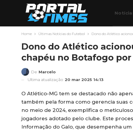
Notícia
Home
Últimas Notícias do Futebol
Dono do Atlético aciono
Futebo
Dono do Atlético aciono
chapéu no Botafogo por
De
Marcelo
Ultima atualização
20 mar 2025 14:13
O Atlético-MG tem se destacado não apen
também pela forma como gerencia suas co
no meio de 2024, exemplifica o meticulos
jogadores adotado pelo clube. Este proces
Informação do Galo, que desempenha um pa