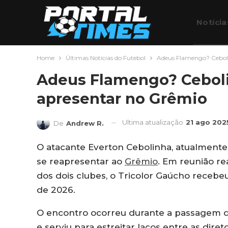
Notícia
Home
Últimas Notícias do Futebol
Adeus Flamengo? Ceboli
Futebo
Adeus Flamengo? Ceboli
apresentar no Grêmio
Ultima atualização
21 ago 202
De
Andrew R.
O atacante Everton Cebolinha, atualment
se reapresentar ao
Grêmio
. Em reunião re
dos dois clubes, o Tricolor Gaúcho recebeu 
de 2026.
O encontro ocorreu durante a passagem d
e serviu para estreitar laços entre as dire