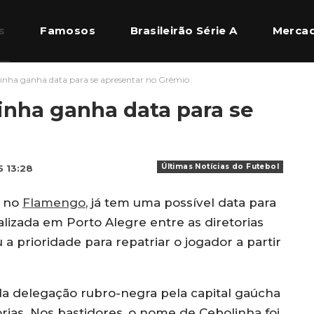
s
Famosos
Brasileirão Série A
Mercad
nha ganha data para se apresentar no Grêmio
l Europeu
Quem Somos
nha ganha data para se
Últimas Notícias do Futebol
5 13:28
e no
Flamengo
, já tem uma possível data para
alizada em Porto Alegre entre as diretorias
a prioridade para repatriar o jogador a partir
a delegação rubro-negra pela capital gaúcha
torias. Nos bastidores, o nome de Cebolinha foi