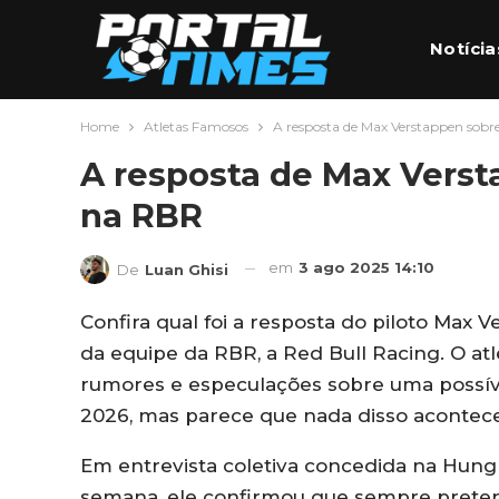
Notícia
Home
Atletas Famosos
A resposta de Max Verstappen sob
Futebo
A resposta de Max Vers
na RBR
em
3 ago 2025 14:10
De
Luan Ghisi
Confira qual foi a resposta do piloto Max
da equipe da RBR, a Red Bull Racing. O a
rumores e especulações sobre uma possív
2026, mas parece que nada disso acontece
Em entrevista coletiva concedida na Hung
semana, ele confirmou que sempre prete