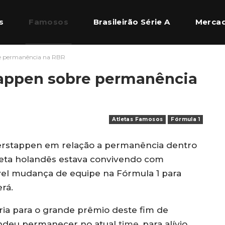
s
Famosos
Brasileirão Série A
Mercad
re permanência na RBR
l Europeu
Quem Somos
tappen sobre permanência
Atletas Famosos
Fórmula 1
 Verstappen em relação a permanência dentro
tleta holandês estava convivendo com
el mudança de equipe na Fórmula 1 para
rá.
ria para o grande prêmio deste fim de
ndeu permanecer no atual
time
, para alívio